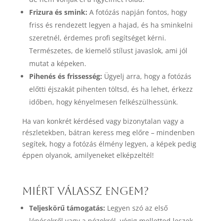
Frizura és smink:
A fotózás napján fontos, hogy
friss és rendezett legyen a hajad, és ha sminkelni
szeretnél, érdemes profi segítséget kérni.
Természetes, de kiemelő stílust javaslok, ami jól
mutat a képeken.
Pihenés és frissesség:
Ügyelj arra, hogy a fotózás
előtti éjszakát pihenten töltsd, és ha lehet, érkezz
időben, hogy kényelmesen felkészülhessünk.
Ha van konkrét kérdésed vagy bizonytalan vagy a
részletekben, bátran keress meg előre – mindenben
segítek, hogy a fotózás élmény legyen, a képek pedig
éppen olyanok, amilyeneket elképzeltél!
Miért válassz engem?
Teljeskörű támogatás:
Legyen szó az első
lépésekről vagy a pózokról, végig melletted leszek.