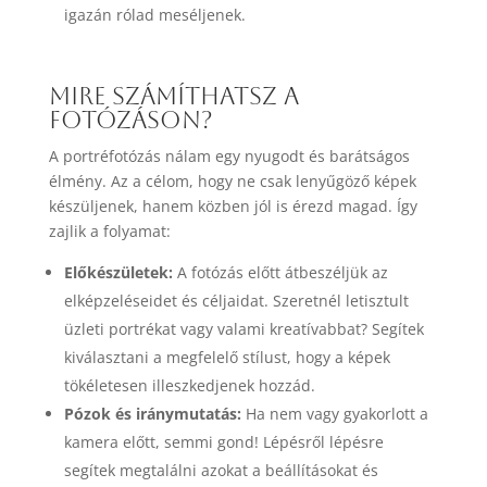
igazán rólad meséljenek.
Mire számíthatsz a
fotózáson?
A portréfotózás nálam egy nyugodt és barátságos
élmény. Az a célom, hogy ne csak lenyűgöző képek
készüljenek, hanem közben jól is érezd magad. Így
zajlik a folyamat:
Előkészületek:
A fotózás előtt átbeszéljük az
elképzeléseidet és céljaidat. Szeretnél letisztult
üzleti portrékat vagy valami kreatívabbat? Segítek
kiválasztani a megfelelő stílust, hogy a képek
tökéletesen illeszkedjenek hozzád.
Pózok és iránymutatás:
Ha nem vagy gyakorlott a
kamera előtt, semmi gond! Lépésről lépésre
segítek megtalálni azokat a beállításokat és