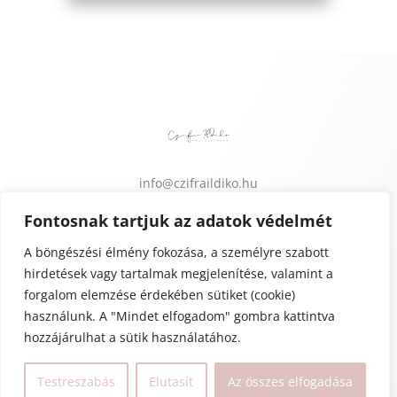
info@czifraildiko.hu
Adatkezelési tájékoztató
Fontosnak tartjuk az adatok védelmét
ÁSZF
A böngészési élmény fokozása, a személyre szabott
hirdetések vagy tartalmak megjelenítése, valamint a
forgalom elemzése érdekében sütiket (cookie)
használunk. A "Mindet elfogadom" gombra kattintva
hozzájárulhat a sütik használatához.
Testreszabás
Elutasít
Az összes elfogadása