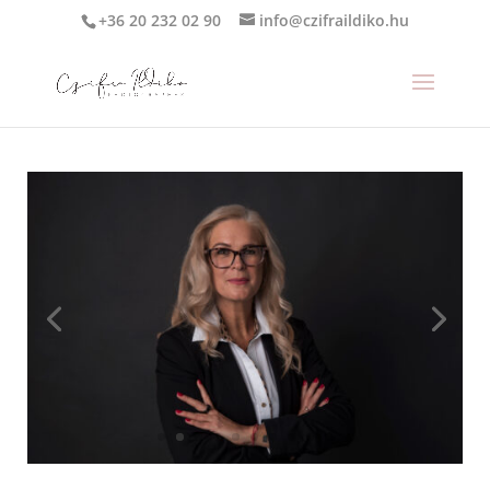
+36 20 232 02 90
info@czifraildiko.hu