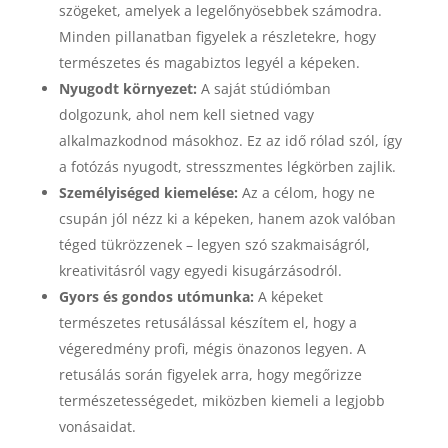
szögeket, amelyek a legelőnyösebbek számodra.
Minden pillanatban figyelek a részletekre, hogy
természetes és magabiztos legyél a képeken.
Nyugodt környezet:
A saját stúdiómban
dolgozunk, ahol nem kell sietned vagy
alkalmazkodnod másokhoz. Ez az idő rólad szól, így
a fotózás nyugodt, stresszmentes légkörben zajlik.
Személyiséged kiemelése:
Az a célom, hogy ne
csupán jól nézz ki a képeken, hanem azok valóban
téged tükrözzenek – legyen szó szakmaiságról,
kreativitásról vagy egyedi kisugárzásodról.
Gyors és gondos utómunka:
A képeket
természetes retusálással készítem el, hogy a
végeredmény profi, mégis önazonos legyen. A
retusálás során figyelek arra, hogy megőrizze
természetességedet, miközben kiemeli a legjobb
vonásaidat.