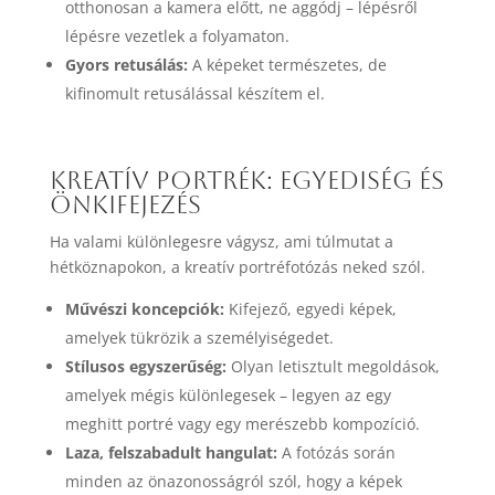
otthonosan a kamera előtt, ne aggódj – lépésről
lépésre vezetlek a folyamaton.
Gyors retusálás:
A képeket természetes, de
kifinomult retusálással készítem el.
Kreatív portrék: Egyediség és
önkifejezés
Ha valami különlegesre vágysz, ami túlmutat a
hétköznapokon, a kreatív portréfotózás neked szól.
Művészi koncepciók:
Kifejező, egyedi képek,
amelyek tükrözik a személyiségedet.
Stílusos egyszerűség:
Olyan letisztult megoldások,
amelyek mégis különlegesek – legyen az egy
meghitt portré vagy egy merészebb kompozíció.
Laza, felszabadult hangulat:
A fotózás során
minden az önazonosságról szól, hogy a képek