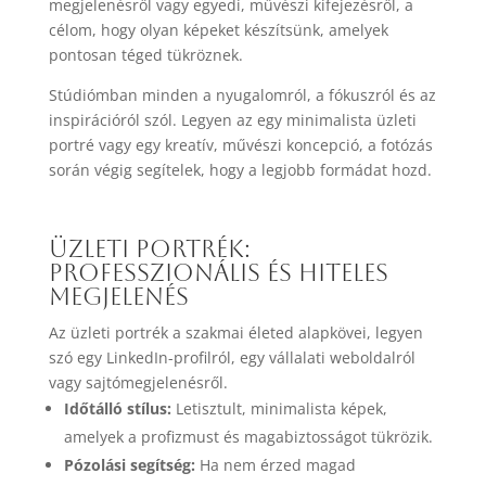
megjelenésről vagy egyedi, művészi kifejezésről, a
célom, hogy olyan képeket készítsünk, amelyek
pontosan téged tükröznek.
Stúdiómban minden a nyugalomról, a fókuszról és az
inspirációról szól. Legyen az egy minimalista üzleti
portré vagy egy kreatív, művészi koncepció, a fotózás
során végig segítelek, hogy a legjobb formádat hozd.
Üzleti portrék:
Professzionális és hiteles
megjelenés
Az üzleti portrék a szakmai életed alapkövei, legyen
szó egy LinkedIn-profilról, egy vállalati weboldalról
vagy sajtómegjelenésről.
Időtálló stílus:
Letisztult, minimalista képek,
amelyek a profizmust és magabiztosságot tükrözik.
Pózolási segítség:
Ha nem érzed magad