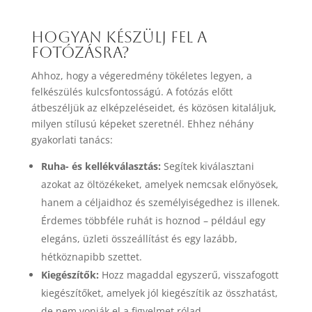
Hogyan készülj fel a
fotózásra?
Ahhoz, hogy a végeredmény tökéletes legyen, a
felkészülés kulcsfontosságú. A fotózás előtt
átbeszéljük az elképzeléseidet, és közösen kitaláljuk,
milyen stílusú képeket szeretnél. Ehhez néhány
gyakorlati tanács:
Ruha- és kellékválasztás:
Segítek kiválasztani
azokat az öltözékeket, amelyek nemcsak előnyösek,
hanem a céljaidhoz és személyiségedhez is illenek.
Érdemes többféle ruhát is hoznod – például egy
elegáns, üzleti összeállítást és egy lazább,
hétköznapibb szettet.
Kiegészítők:
Hozz magaddal egyszerű, visszafogott
kiegészítőket, amelyek jól kiegészítik az összhatást,
de nem vonják el a figyelmet rólad.